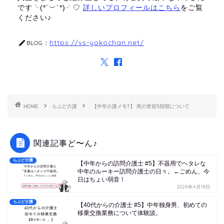
です╰(*´︶`*)╯♡
詳しいプロフィールはこちら
をご覧
ください♪
https://vs-yokochan.net/
BLOG：
HOME
らぶど介護
【中年介護メモ7】 死の受容5段階について
関連記事ど〜ん♪
らぶど介護
【中年からの訪問介護士 #5】不器用でヘタレな
中年のルーキー訪問介護士の日々。←ごめん、今
日はちょい弱音！
2024年4月18日
らぶど介護
【40代からの介護士 #5】中年独身男、初めての
移乗交換業務について体験談。