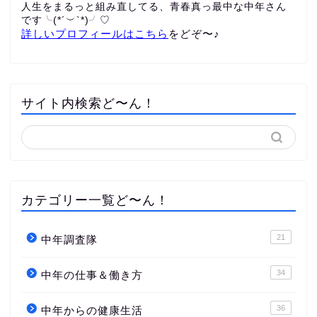
人生をまるっと組み直してる、青春真っ最中な中年さん
です╰(*´︶`*)╯♡
詳しいプロフィールはこちら
をどぞ〜♪
サイト内検索ど〜ん！
カテゴリー一覧ど〜ん！
21
中年調査隊
34
中年の仕事＆働き方
36
中年からの健康生活