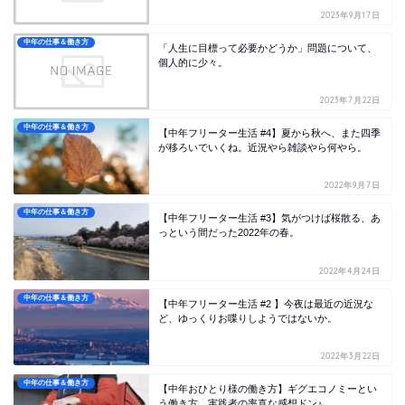
2023年9月17日
中年の仕事＆働き方
「人生に目標って必要かどうか」問題について、
個人的に少々。
2023年7月22日
中年の仕事＆働き方
【中年フリーター生活 #4】夏から秋へ、また四季
が移ろいでいくね。近況やら雑談やら何やら。
2022年9月7日
中年の仕事＆働き方
【中年フリーター生活 #3】気がつけば桜散る、あ
っという間だった2022年の春。
2022年4月24日
中年の仕事＆働き方
【中年フリーター生活 #2 】今夜は最近の近況な
ど、ゆっくりお喋りしようではないか。
2022年3月22日
中年の仕事＆働き方
【中年おひとり様の働き方】ギグエコノミーとい
う働き方、実践者の率直な感想ドン♪