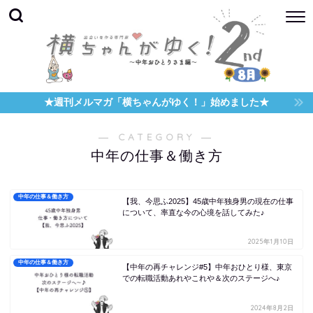
★週刊メルマガ「横ちゃんがゆく！」始めました★
― CATEGORY ―
中年の仕事＆働き方
中年の仕事＆働き方
【我、今思ふ2025】45歳中年独身男の現在の仕事
について、率直な今の心境を話してみた♪
2025年1月10日
中年の仕事＆働き方
【中年の再チャレンジ#5】中年おひとり様、東京
での転職活動あれやこれや＆次のステージへ♪
2024年8月2日