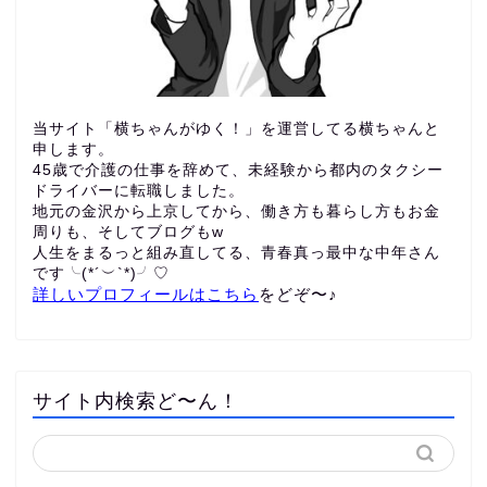
当サイト「横ちゃんがゆく！」を運営してる横ちゃんと
申します。
45歳で介護の仕事を辞めて、未経験から都内のタクシー
ドライバーに転職しました。
地元の金沢から上京してから、働き方も暮らし方もお金
周りも、
そしてブログもw
人生をまるっと組み直してる、青春真っ最中な中年さん
です╰(*´︶`*)╯♡
詳しいプロフィールはこちら
をどぞ〜♪
サイト内検索ど〜ん！