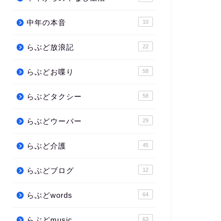
中年の本音
10
らぶど放浪記
22
らぶどお喋り
58
らぶどタクシー
58
らぶどウーバー
29
らぶど介護
45
らぶどブログ
12
らぶどwords
64
らぶどmusic
63