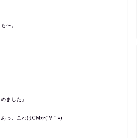
ども〜。
やめました」
っ、これはCMか(´∀｀=)