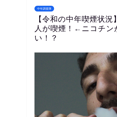
中年調査隊
【令和の中年喫煙状況
人が喫煙！←ニコチン
い！？