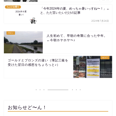
らぶどお喋り
「今年2024年の夏、めっちゃ暑いっすね〜！」←
と、ただ言いたいだけの記事
2024年7月26日
人生初めて、早朝の奇襲に合った中年。
←今朝ホヤホヤ〜♪
ゴールドとブロンズの違い（簿記三級を
受けた翌日の感想をちょろっと♪）
お知らせど〜ん！