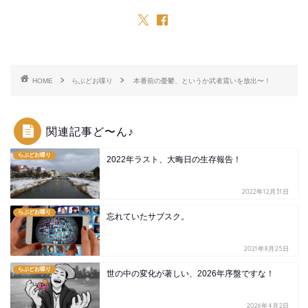
HOME
らぶどお喋り
本番前の憂鬱、というか武者震いを放出〜！
関連記事ど〜ん♪
らぶどお喋り
2022年ラスト、大晦日の生存報告！
2022年12月31日
らぶどお喋り
忘れていたサブスク。
2021年8月25日
らぶどお喋り
世の中の変化が著しい、2026年序盤ですな！
2026年4月2日