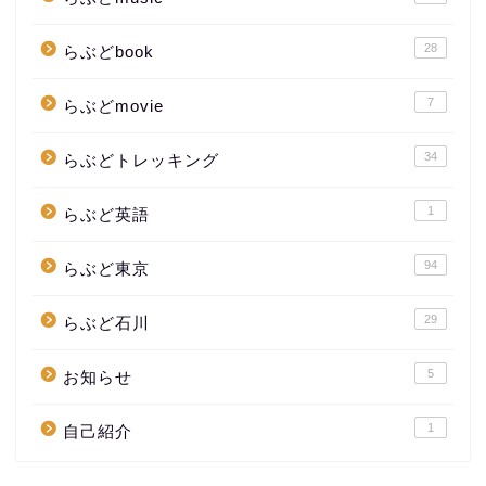
28
らぶどbook
7
らぶどmovie
34
らぶどトレッキング
1
らぶど英語
94
らぶど東京
29
らぶど石川
5
お知らせ
1
自己紹介