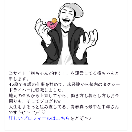
当サイト「横ちゃんがゆく！」を運営してる横ちゃんと
申します。
45歳で介護の仕事を辞めて、未経験から都内のタクシー
ドライバーに転職しました。
地元の金沢から上京してから、働き方も暮らし方もお金
周りも、
そしてブログもw
人生をまるっと組み直してる、青春真っ最中な中年さん
です╰(*´︶`*)╯♡
詳しいプロフィールはこちら
をどぞ〜♪