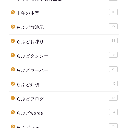
10
中年の本音
22
らぶど放浪記
58
らぶどお喋り
58
らぶどタクシー
29
らぶどウーバー
45
らぶど介護
12
らぶどブログ
64
らぶどwords
63
らぶどmusic