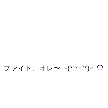
ファイト、オレ〜╰(*´︶`*)╯♡