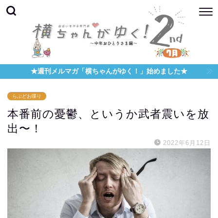
★週刊メルマガ「横ちゃんがゆく！」始めました★
らぶどお喋り
本番前の憂鬱、というか武者震いを放
出〜！
2022年6月12日