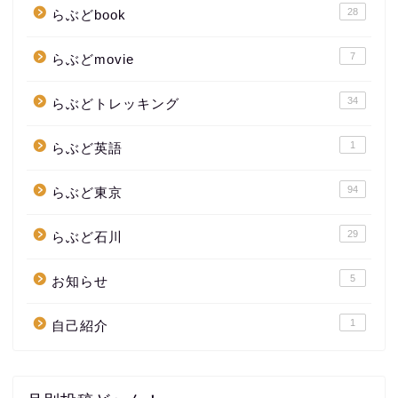
28
らぶどbook
7
らぶどmovie
34
らぶどトレッキング
1
らぶど英語
94
らぶど東京
29
らぶど石川
5
お知らせ
1
自己紹介