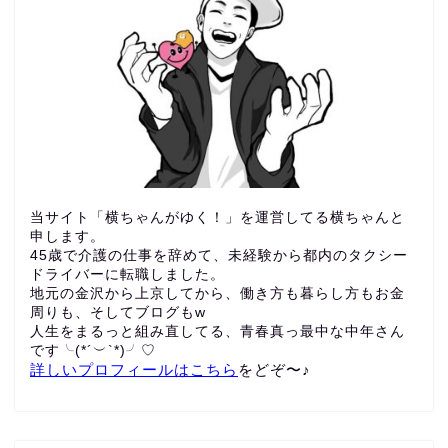
当サイト「横ちゃんがゆく！」を運営してる横ちゃんと
申します。
45歳で介護の仕事を辞めて、未経験から都内のタクシー
ドライバーに転職しました。
地元の金沢から上京してから、働き方も暮らし方もお金
周りも、
そしてブログもw
人生をまるっと組み直してる、青春真っ最中な中年さん
です╰(*´︶`*)╯♡
詳しいプロフィールはこちら
をどぞ〜♪