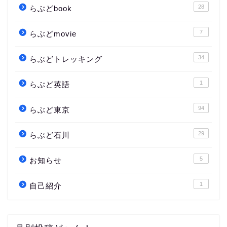
28
らぶどbook
7
らぶどmovie
34
らぶどトレッキング
1
らぶど英語
94
らぶど東京
29
らぶど石川
5
お知らせ
1
自己紹介