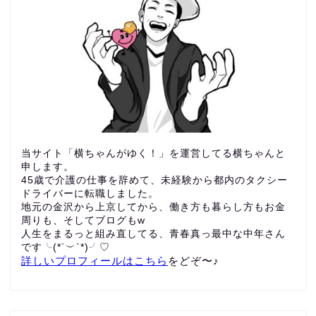
当サイト「横ちゃんがゆく！」を運営してる横ちゃんと
申します。
45歳で介護の仕事を辞めて、未経験から都内のタクシー
ドライバーに転職しました。
地元の金沢から上京してから、働き方も暮らし方もお金
周りも、
そしてブログもw
人生をまるっと組み直してる、青春真っ最中な中年さん
です╰(*´︶`*)╯♡
詳しいプロフィールはこちら
をどぞ〜♪