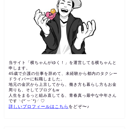
当サイト「横ちゃんがゆく！」を運営してる横ちゃんと
申します。
45歳で介護の仕事を辞めて、未経験から都内のタクシー
ドライバーに転職しました。
地元の金沢から上京してから、働き方も暮らし方もお金
周りも、
そしてブログもw
人生をまるっと組み直してる、青春真っ最中な中年さん
です╰(*´︶`*)╯♡
詳しいプロフィールはこちら
をどぞ〜♪