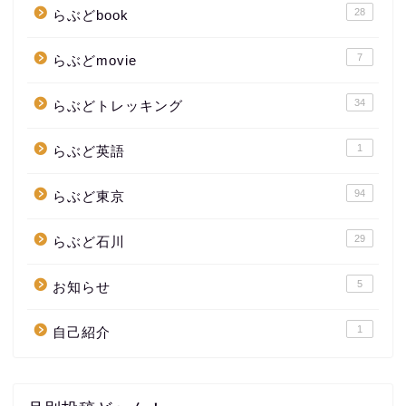
28
らぶどbook
7
らぶどmovie
34
らぶどトレッキング
1
らぶど英語
94
らぶど東京
29
らぶど石川
5
お知らせ
1
自己紹介