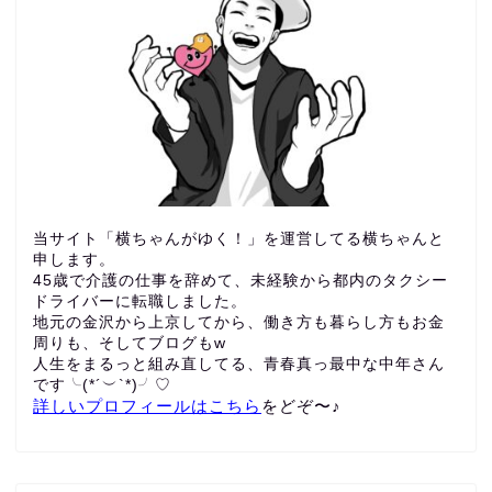
当サイト「横ちゃんがゆく！」を運営してる横ちゃんと
申します。
45歳で介護の仕事を辞めて、未経験から都内のタクシー
ドライバーに転職しました。
地元の金沢から上京してから、働き方も暮らし方もお金
周りも、
そしてブログもw
人生をまるっと組み直してる、青春真っ最中な中年さん
です╰(*´︶`*)╯♡
詳しいプロフィールはこちら
をどぞ〜♪