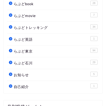
28
らぶどbook
7
らぶどmovie
34
らぶどトレッキング
1
らぶど英語
94
らぶど東京
29
らぶど石川
5
お知らせ
1
自己紹介