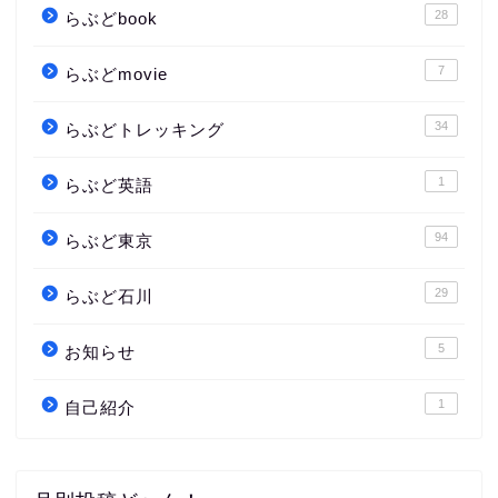
28
らぶどbook
7
らぶどmovie
34
らぶどトレッキング
1
らぶど英語
94
らぶど東京
29
らぶど石川
5
お知らせ
1
自己紹介