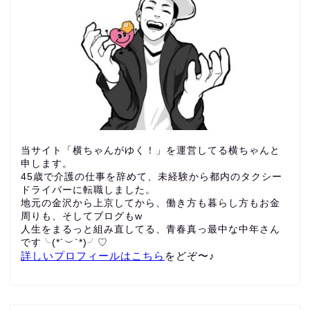
当サイト「横ちゃんがゆく！」を運営してる横ちゃんと
申します。
45歳で介護の仕事を辞めて、未経験から都内のタクシー
ドライバーに転職しました。
地元の金沢から上京してから、働き方も暮らし方もお金
周りも、
そしてブログもw
人生をまるっと組み直してる、青春真っ最中な中年さん
です╰(*´︶`*)╯♡
詳しいプロフィールはこちら
をどぞ〜♪