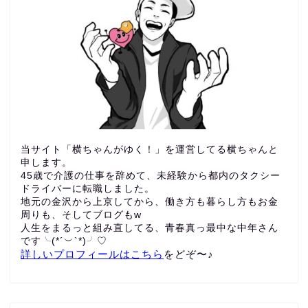
当サイト「横ちゃんがゆく！」を運営してる横ちゃんと
申します。
45歳で介護の仕事を辞めて、未経験から都内のタクシー
ドライバーに転職しました。
地元の金沢から上京してから、働き方も暮らし方もお金
周りも、
そしてブログもw
人生をまるっと組み直してる、青春真っ最中な中年さん
です╰(*´︶`*)╯♡
詳しいプロフィールはこちら
をどぞ〜♪