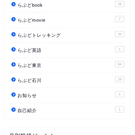
28
らぶどbook
7
らぶどmovie
34
らぶどトレッキング
1
らぶど英語
94
らぶど東京
29
らぶど石川
5
お知らせ
1
自己紹介