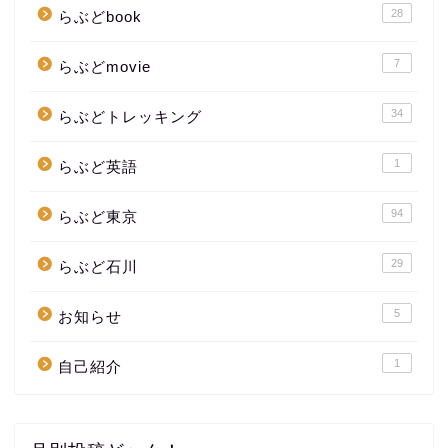
28
らぶどbook
7
らぶどmovie
34
らぶどトレッキング
1
らぶど英語
94
らぶど東京
29
らぶど石川
5
お知らせ
1
自己紹介