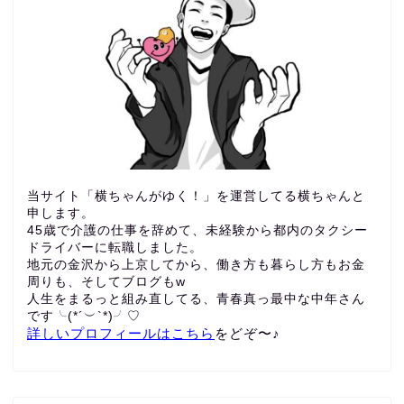
当サイト「横ちゃんがゆく！」を運営してる横ちゃんと
申します。
45歳で介護の仕事を辞めて、未経験から都内のタクシー
ドライバーに転職しました。
地元の金沢から上京してから、働き方も暮らし方もお金
周りも、
そしてブログもw
人生をまるっと組み直してる、青春真っ最中な中年さん
です╰(*´︶`*)╯♡
詳しいプロフィールはこちら
をどぞ〜♪