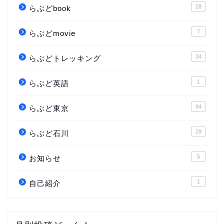
28
らぶどbook
7
らぶどmovie
34
らぶどトレッキング
1
らぶど英語
94
らぶど東京
29
らぶど石川
5
お知らせ
1
自己紹介