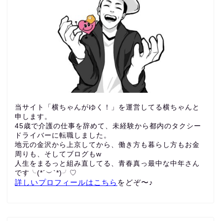
当サイト「横ちゃんがゆく！」を運営してる横ちゃんと
申します。
45歳で介護の仕事を辞めて、未経験から都内のタクシー
ドライバーに転職しました。
地元の金沢から上京してから、働き方も暮らし方もお金
周りも、
そしてブログもw
人生をまるっと組み直してる、青春真っ最中な中年さん
です╰(*´︶`*)╯♡
詳しいプロフィールはこちら
をどぞ〜♪