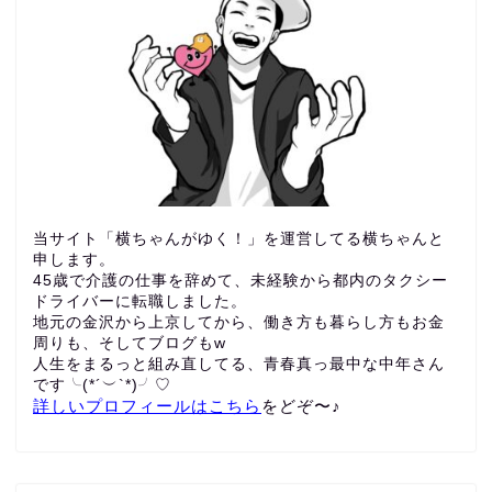
当サイト「横ちゃんがゆく！」を運営してる横ちゃんと
申します。
45歳で介護の仕事を辞めて、未経験から都内のタクシー
ドライバーに転職しました。
地元の金沢から上京してから、働き方も暮らし方もお金
周りも、
そしてブログもw
人生をまるっと組み直してる、青春真っ最中な中年さん
です╰(*´︶`*)╯♡
詳しいプロフィールはこちら
をどぞ〜♪