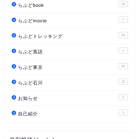
28
らぶどbook
7
らぶどmovie
34
らぶどトレッキング
1
らぶど英語
94
らぶど東京
29
らぶど石川
5
お知らせ
1
自己紹介