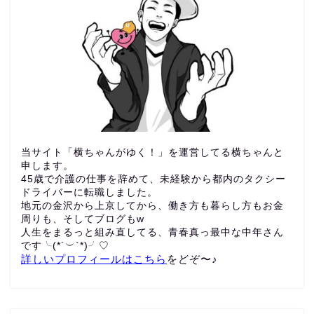
当サイト「横ちゃんがゆく！」を運営してる横ちゃんと
申します。
45歳で介護の仕事を辞めて、未経験から都内のタクシー
ドライバーに転職しました。
地元の金沢から上京してから、働き方も暮らし方もお金
周りも、
そしてブログもw
人生をまるっと組み直してる、青春真っ最中な中年さん
です╰(*´︶`*)╯♡
詳しいプロフィールはこちら
をどぞ〜♪