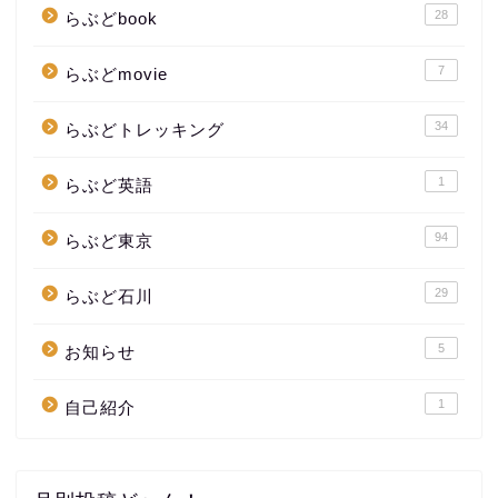
28
らぶどbook
7
らぶどmovie
34
らぶどトレッキング
1
らぶど英語
94
らぶど東京
29
らぶど石川
5
お知らせ
1
自己紹介