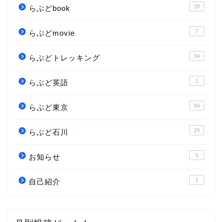
28
らぶどbook
7
らぶどmovie
34
らぶどトレッキング
1
らぶど英語
94
らぶど東京
29
らぶど石川
5
お知らせ
1
自己紹介