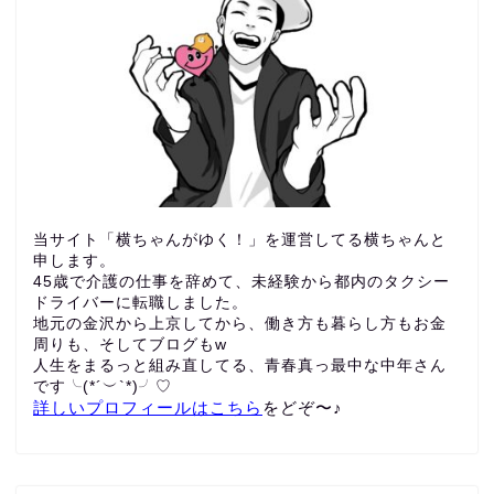
当サイト「横ちゃんがゆく！」を運営してる横ちゃんと
申します。
45歳で介護の仕事を辞めて、未経験から都内のタクシー
ドライバーに転職しました。
地元の金沢から上京してから、働き方も暮らし方もお金
周りも、
そしてブログもw
人生をまるっと組み直してる、青春真っ最中な中年さん
です╰(*´︶`*)╯♡
詳しいプロフィールはこちら
をどぞ〜♪