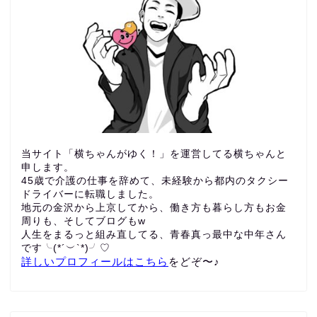
当サイト「横ちゃんがゆく！」を運営してる横ちゃんと
申します。
45歳で介護の仕事を辞めて、未経験から都内のタクシー
ドライバーに転職しました。
地元の金沢から上京してから、働き方も暮らし方もお金
周りも、
そしてブログもw
人生をまるっと組み直してる、青春真っ最中な中年さん
です╰(*´︶`*)╯♡
詳しいプロフィールはこちら
をどぞ〜♪