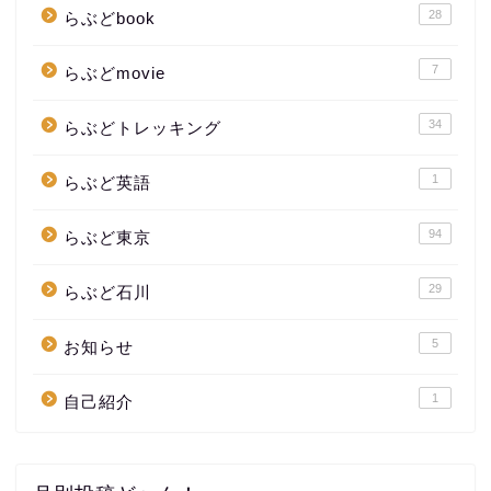
28
らぶどbook
7
らぶどmovie
34
らぶどトレッキング
1
らぶど英語
94
らぶど東京
29
らぶど石川
5
お知らせ
1
自己紹介