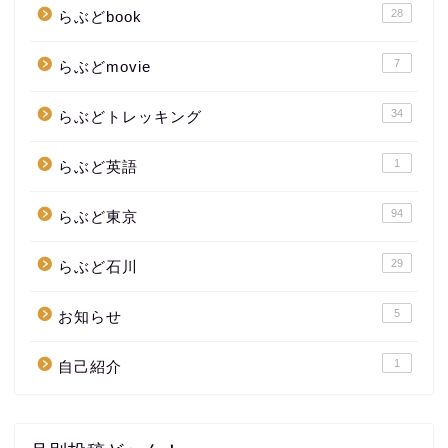
28
らぶどbook
7
らぶどmovie
34
らぶどトレッキング
1
らぶど英語
94
らぶど東京
29
らぶど石川
5
お知らせ
1
自己紹介