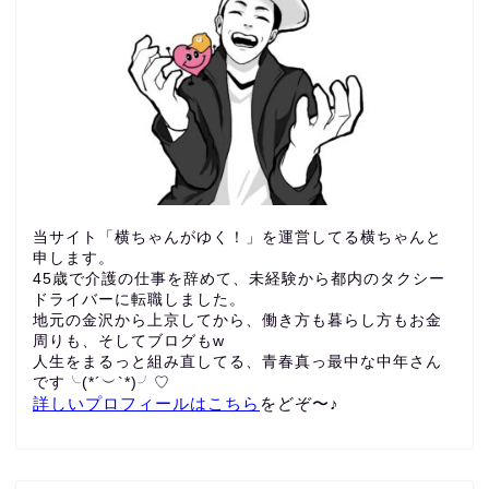
当サイト「横ちゃんがゆく！」を運営してる横ちゃんと
申します。
45歳で介護の仕事を辞めて、未経験から都内のタクシー
ドライバーに転職しました。
地元の金沢から上京してから、働き方も暮らし方もお金
周りも、
そしてブログもw
人生をまるっと組み直してる、青春真っ最中な中年さん
です╰(*´︶`*)╯♡
詳しいプロフィールはこちら
をどぞ〜♪