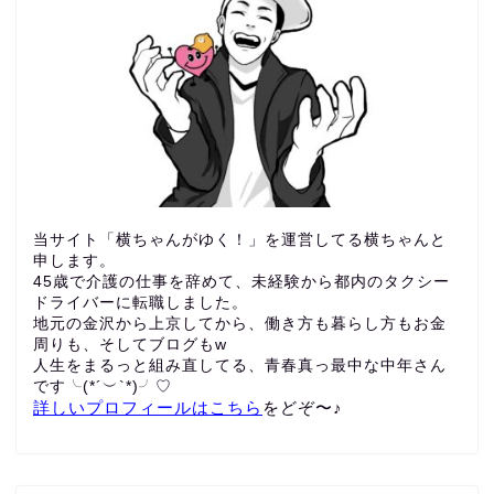
当サイト「横ちゃんがゆく！」を運営してる横ちゃんと
申します。
45歳で介護の仕事を辞めて、未経験から都内のタクシー
ドライバーに転職しました。
地元の金沢から上京してから、働き方も暮らし方もお金
周りも、
そしてブログもw
人生をまるっと組み直してる、青春真っ最中な中年さん
です╰(*´︶`*)╯♡
詳しいプロフィールはこちら
をどぞ〜♪