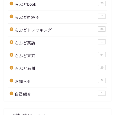
28
らぶどbook
7
らぶどmovie
34
らぶどトレッキング
1
らぶど英語
94
らぶど東京
29
らぶど石川
5
お知らせ
1
自己紹介