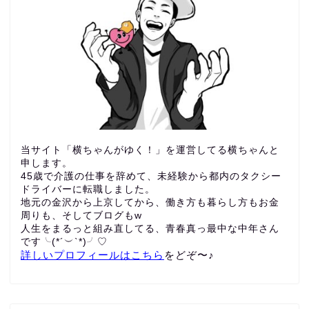
当サイト「横ちゃんがゆく！」を運営してる横ちゃんと
申します。
45歳で介護の仕事を辞めて、未経験から都内のタクシー
ドライバーに転職しました。
地元の金沢から上京してから、働き方も暮らし方もお金
周りも、
そしてブログもw
人生をまるっと組み直してる、青春真っ最中な中年さん
です╰(*´︶`*)╯♡
詳しいプロフィールはこちら
をどぞ〜♪