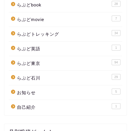
28
らぶどbook
7
らぶどmovie
34
らぶどトレッキング
1
らぶど英語
94
らぶど東京
29
らぶど石川
5
お知らせ
1
自己紹介