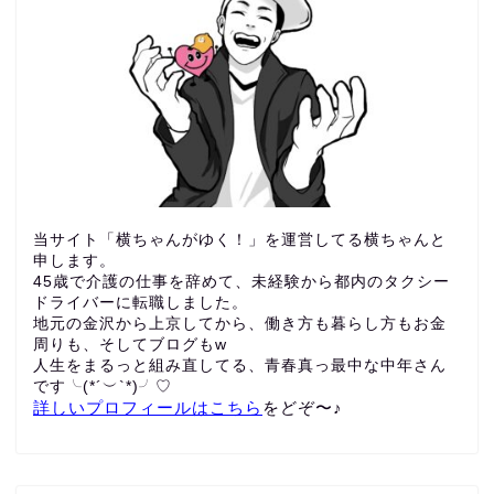
当サイト「横ちゃんがゆく！」を運営してる横ちゃんと
申します。
45歳で介護の仕事を辞めて、未経験から都内のタクシー
ドライバーに転職しました。
地元の金沢から上京してから、働き方も暮らし方もお金
周りも、
そしてブログもw
人生をまるっと組み直してる、青春真っ最中な中年さん
です╰(*´︶`*)╯♡
詳しいプロフィールはこちら
をどぞ〜♪