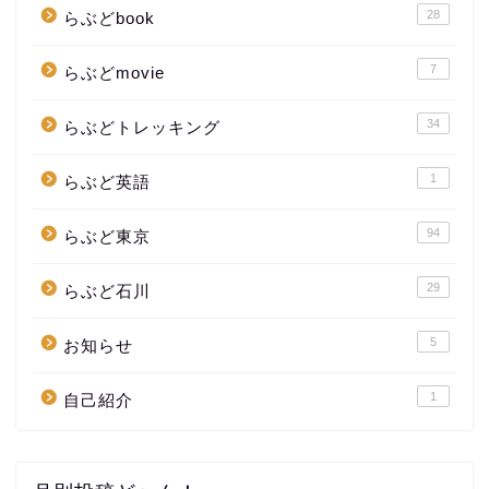
28
らぶどbook
7
らぶどmovie
34
らぶどトレッキング
1
らぶど英語
94
らぶど東京
29
らぶど石川
5
お知らせ
1
自己紹介