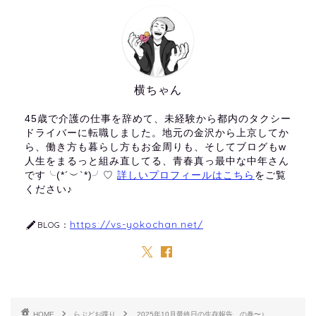
横ちゃん
45歳で介護の仕事を辞めて、未経験から都内のタクシー
ドライバーに転職しました。地元の金沢から上京してか
ら、働き方も暮らし方もお金周りも、そしてブログもw
人生をまるっと組み直してる、青春真っ最中な中年さん
です╰(*´︶`*)╯♡
詳しいプロフィールはこちら
をご覧
ください♪
https://vs-yokochan.net/
BLOG：
HOME
らぶどお喋り
2025年10月最終日の生存報告、の巻〜♪