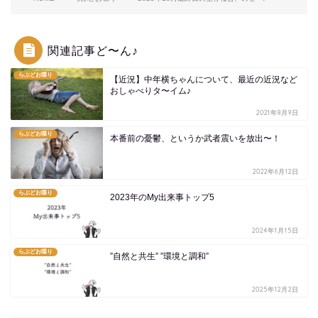
関連記事ど〜ん♪
らぶどお喋り
【近況】中年横ちゃんについて、最近の近況など
おしゃべりタ〜イム♪
2021年8月9日
らぶどお喋り
本番前の憂鬱、というか武者震いを放出〜！
2022年6月12日
らぶどお喋り
2023年のMy出来事トップ5
2024年1月15日
らぶどお喋り
”自然と共生” ”環境と調和”
2025年12月2日