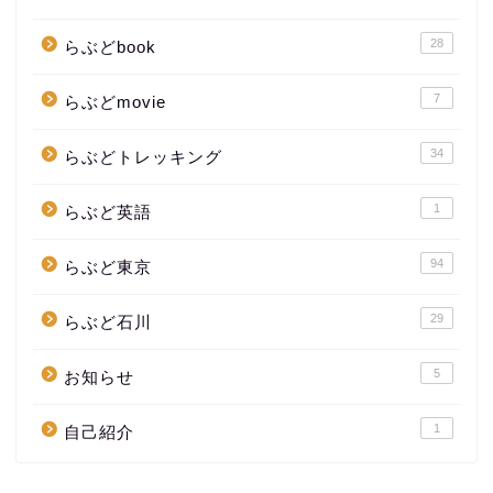
28
らぶどbook
7
らぶどmovie
34
らぶどトレッキング
1
らぶど英語
94
らぶど東京
29
らぶど石川
5
お知らせ
1
自己紹介