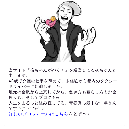
当サイト「横ちゃんがゆく！」を運営してる横ちゃんと
申します。
45歳で介護の仕事を辞めて、未経験から都内のタクシー
ドライバーに転職しました。
地元の金沢から上京してから、働き方も暮らし方もお金
周りも、
そしてブログもw
人生をまるっと組み直してる、青春真っ最中な中年さん
です╰(*´︶`*)╯♡
詳しいプロフィールはこちら
をどぞ〜♪