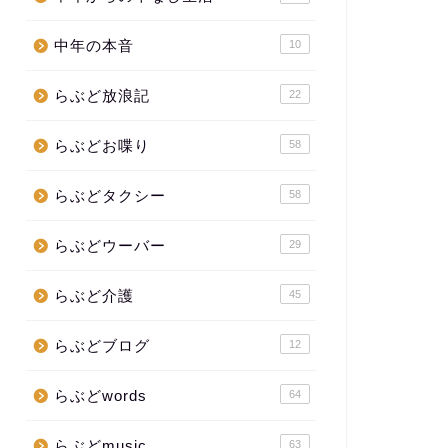
中年の本音
10
らぶど放浪記
22
らぶどお喋り
58
らぶどタクシー
58
らぶどウーバー
29
らぶど介護
45
らぶどブログ
12
らぶどwords
64
らぶどmusic
63