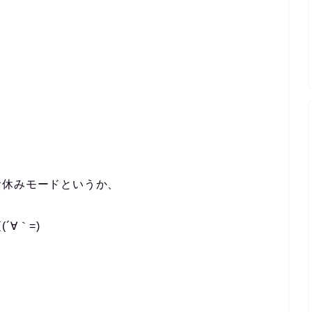
お休みモードというか、
∀｀=)