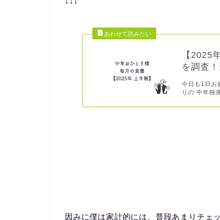
↓↓↓
【202
を調査！
今日も1日お
りの 中年独身
因みに僕は家計的には、普段あまりチェ