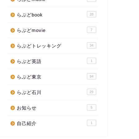
らぶどbook
28
らぶどmovie
7
らぶどトレッキング
34
らぶど英語
1
らぶど東京
94
らぶど石川
29
お知らせ
5
自己紹介
1