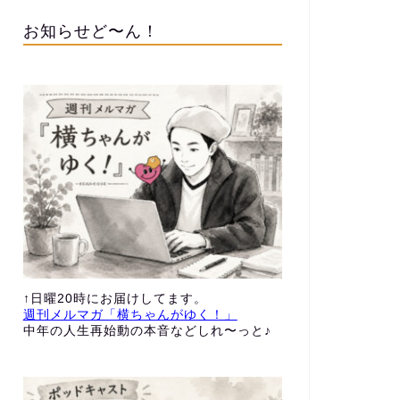
お知らせど〜ん！
↑日曜20時にお届けしてます。
週刊メルマガ「横ちゃんがゆく！」
中年の人生再始動の本音などしれ〜っと♪