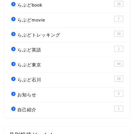
28
らぶどbook
7
らぶどmovie
34
らぶどトレッキング
1
らぶど英語
94
らぶど東京
29
らぶど石川
5
お知らせ
1
自己紹介