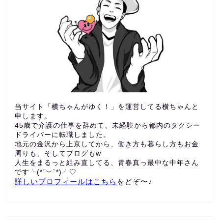
当サイト「横ちゃんがゆく！」を運営してる横ちゃんと
申します。
45歳で介護の仕事を辞めて、未経験から都内のタクシー
ドライバーに転職しました。
地元の金沢から上京してから、働き方も暮らし方もお金
周りも、
そしてブログもw
人生をまるっと組み直してる、青春真っ最中な中年さん
です╰(*´︶`*)╯♡
詳しいプロフィールはこちら
をどぞ〜♪