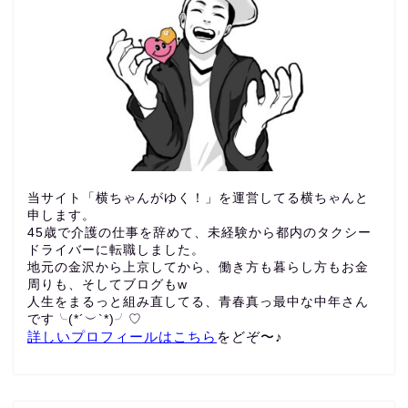
当サイト「横ちゃんがゆく！」を運営してる横ちゃんと
申します。
45歳で介護の仕事を辞めて、未経験から都内のタクシー
ドライバーに転職しました。
地元の金沢から上京してから、働き方も暮らし方もお金
周りも、
そしてブログもw
人生をまるっと組み直してる、青春真っ最中な中年さん
です╰(*´︶`*)╯♡
詳しいプロフィールはこちら
をどぞ〜♪