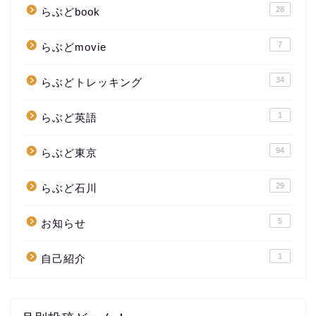
28
らぶどbook
7
らぶどmovie
34
らぶどトレッキング
1
らぶど英語
94
らぶど東京
29
らぶど石川
5
お知らせ
1
自己紹介