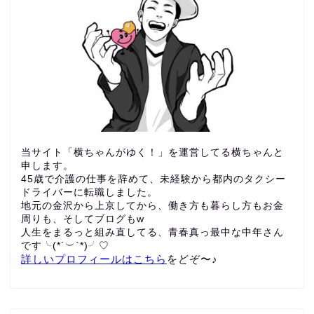
当サイト「横ちゃんがゆく！」を運営してる横ちゃんと
申します。
45歳で介護の仕事を辞めて、未経験から都内のタクシー
ドライバーに転職しました。
地元の金沢から上京してから、働き方も暮らし方もお金
周りも、
そしてブログもw
人生をまるっと組み直してる、青春真っ最中な中年さん
です╰(*´︶`*)╯♡
詳しいプロフィールはこちら
をどぞ〜♪