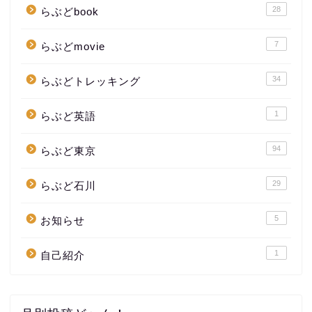
28
らぶどbook
7
らぶどmovie
34
らぶどトレッキング
1
らぶど英語
94
らぶど東京
29
らぶど石川
5
お知らせ
1
自己紹介