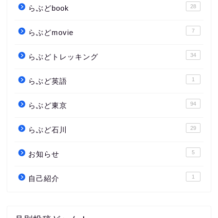
28
らぶどbook
7
らぶどmovie
34
らぶどトレッキング
1
らぶど英語
94
らぶど東京
29
らぶど石川
5
お知らせ
1
自己紹介