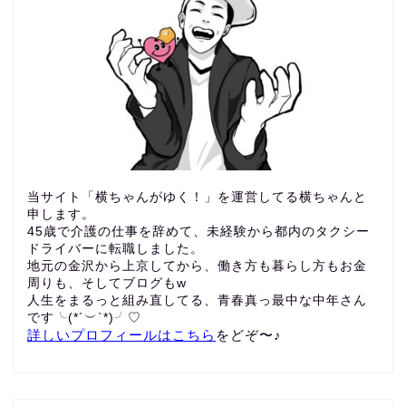
当サイト「横ちゃんがゆく！」を運営してる横ちゃんと
申します。
45歳で介護の仕事を辞めて、未経験から都内のタクシー
ドライバーに転職しました。
地元の金沢から上京してから、働き方も暮らし方もお金
周りも、
そしてブログもw
人生をまるっと組み直してる、青春真っ最中な中年さん
です╰(*´︶`*)╯♡
詳しいプロフィールはこちら
をどぞ〜♪