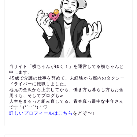
当サイト「横ちゃんがゆく！」を運営してる横ちゃんと
申します。
45歳で介護の仕事を辞めて、未経験から都内のタクシー
ドライバーに転職しました。
地元の金沢から上京してから、働き方も暮らし方もお金
周りも、
そしてブログもw
人生をまるっと組み直してる、青春真っ最中な中年さん
です╰(*´︶`*)╯♡
詳しいプロフィールはこちら
をどぞ〜♪