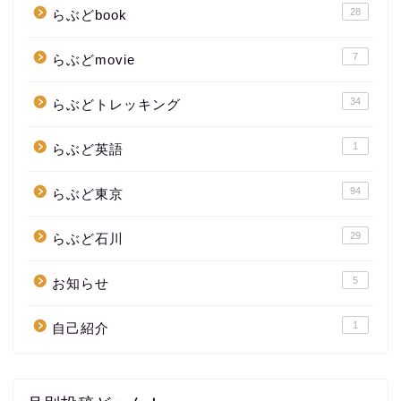
28
らぶどbook
7
らぶどmovie
34
らぶどトレッキング
1
らぶど英語
94
らぶど東京
29
らぶど石川
5
お知らせ
1
自己紹介