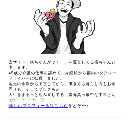
当サイト「横ちゃんがゆく！」を運営してる横ちゃんと
申します。
45歳で介護の仕事を辞めて、未経験から都内のタクシー
ドライバーに転職しました。
地元の金沢から上京してから、働き方も暮らし方もお金
周りも、
そしてブログもw
人生をまるっと組み直してる、青春真っ最中な中年さん
です╰(*´︶`*)╯♡
詳しいプロフィールはこちら
をどぞ〜♪