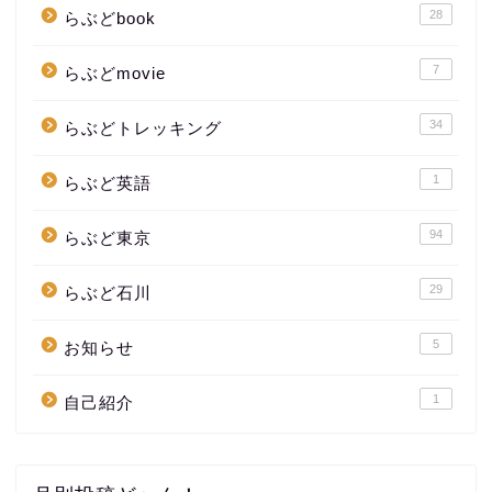
28
らぶどbook
7
らぶどmovie
34
らぶどトレッキング
1
らぶど英語
94
らぶど東京
29
らぶど石川
5
お知らせ
1
自己紹介