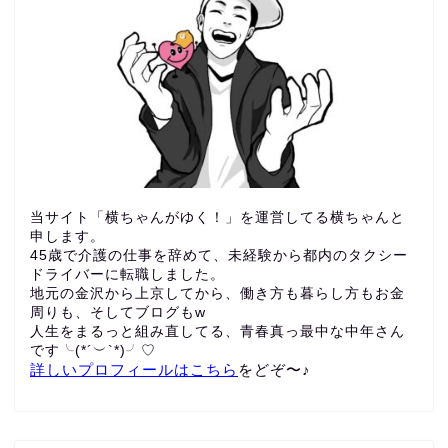
当サイト「横ちゃんがゆく！」を運営してる横ちゃんと
申します。
45歳で介護の仕事を辞めて、未経験から都内のタクシー
ドライバーに転職しました。
地元の金沢から上京してから、働き方も暮らし方もお金
周りも、
そしてブログもw
人生をまるっと組み直してる、青春真っ最中な中年さん
です╰(*´︶`*)╯♡
詳しいプロフィールはこちら
をどぞ〜♪