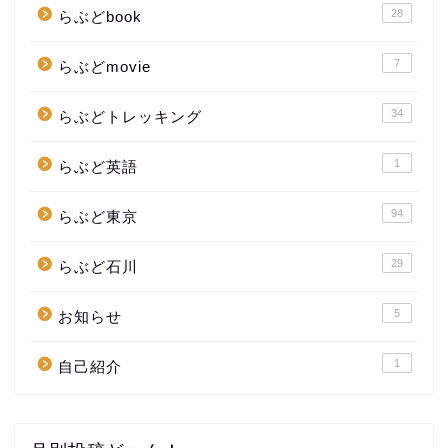
28
らぶどbook
7
らぶどmovie
34
らぶどトレッキング
1
らぶど英語
94
らぶど東京
29
らぶど石川
5
お知らせ
1
自己紹介