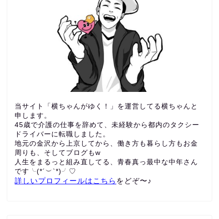
当サイト「横ちゃんがゆく！」を運営してる横ちゃんと
申します。
45歳で介護の仕事を辞めて、未経験から都内のタクシー
ドライバーに転職しました。
地元の金沢から上京してから、働き方も暮らし方もお金
周りも、
そしてブログもw
人生をまるっと組み直してる、青春真っ最中な中年さん
です╰(*´︶`*)╯♡
詳しいプロフィールはこちら
をどぞ〜♪