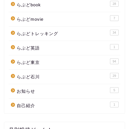
28
らぶどbook
7
らぶどmovie
34
らぶどトレッキング
1
らぶど英語
94
らぶど東京
29
らぶど石川
5
お知らせ
1
自己紹介