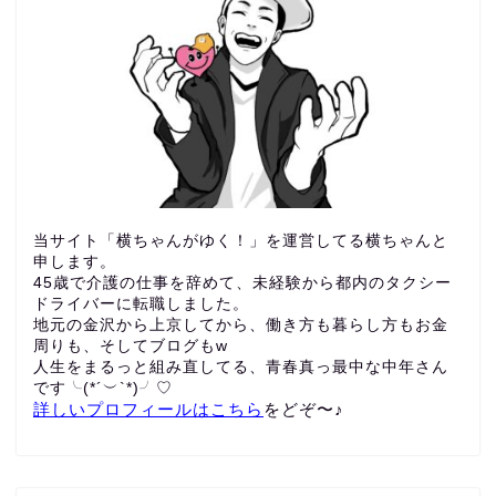
当サイト「横ちゃんがゆく！」を運営してる横ちゃんと
申します。
45歳で介護の仕事を辞めて、未経験から都内のタクシー
ドライバーに転職しました。
地元の金沢から上京してから、働き方も暮らし方もお金
周りも、
そしてブログもw
人生をまるっと組み直してる、青春真っ最中な中年さん
です╰(*´︶`*)╯♡
詳しいプロフィールはこちら
をどぞ〜♪