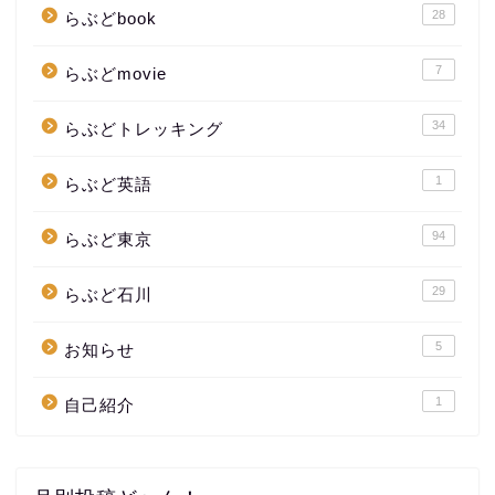
28
らぶどbook
7
らぶどmovie
34
らぶどトレッキング
1
らぶど英語
94
らぶど東京
29
らぶど石川
5
お知らせ
1
自己紹介