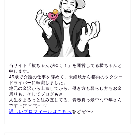
当サイト「横ちゃんがゆく！」を運営してる横ちゃんと
申します。
45歳で介護の仕事を辞めて、未経験から都内のタクシー
ドライバーに転職しました。
地元の金沢から上京してから、働き方も暮らし方もお金
周りも、
そしてブログもw
人生をまるっと組み直してる、青春真っ最中な中年さん
です╰(*´︶`*)╯♡
詳しいプロフィールはこちら
をどぞ〜♪