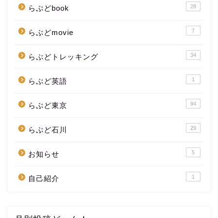
28
らぶどbook
7
らぶどmovie
34
らぶどトレッキング
1
らぶど英語
94
らぶど東京
29
らぶど石川
5
お知らせ
1
自己紹介