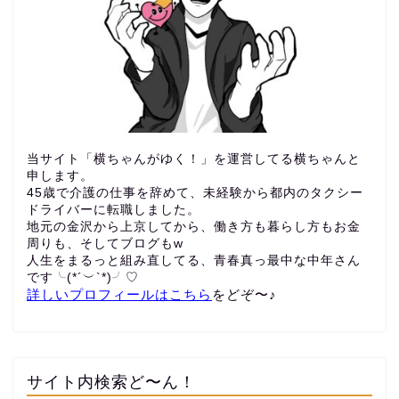
当サイト「横ちゃんがゆく！」を運営してる横ちゃんと
申します。
45歳で介護の仕事を辞めて、未経験から都内のタクシー
ドライバーに転職しました。
地元の金沢から上京してから、働き方も暮らし方もお金
周りも、
そしてブログもw
人生をまるっと組み直してる、青春真っ最中な中年さん
です╰(*´︶`*)╯♡
詳しいプロフィールはこちら
をどぞ〜♪
サイト内検索ど〜ん！