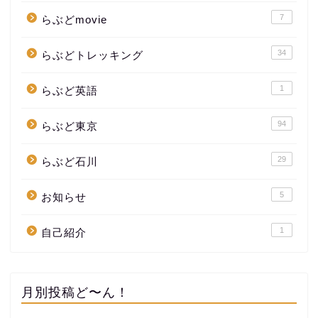
7
らぶどmovie
34
らぶどトレッキング
1
らぶど英語
94
らぶど東京
29
らぶど石川
5
お知らせ
1
自己紹介
月別投稿ど〜ん！