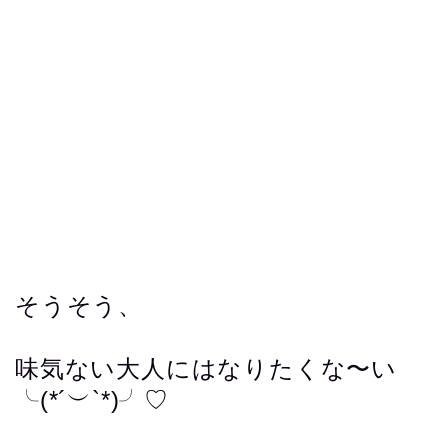
そうそう、
味気ない大人にはなりたくな〜い
╰(*´︶`*)╯♡