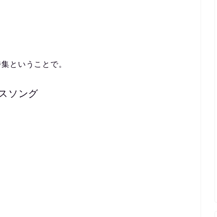
特集ということで。
スソング
。