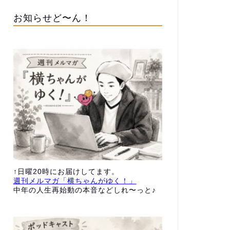
お知らせど〜ん！
↑日曜20時にお届けしてます。
週刊メルマガ「横ちゃんがゆく！」
中年の人生再始動の本音などしれ〜っと♪