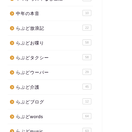
中年の本音
10
らぶど放浪記
22
らぶどお喋り
58
らぶどタクシー
58
らぶどウーバー
29
らぶど介護
45
らぶどブログ
12
らぶどwords
64
らぶどmusic
63