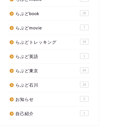
らぶどbook
28
らぶどmovie
7
らぶどトレッキング
34
らぶど英語
1
らぶど東京
94
らぶど石川
29
お知らせ
5
自己紹介
1