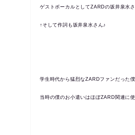
ゲストボーカルとしてZARDの坂井泉水
↑そして作詞も坂井泉水さん♪
学生時代から猛烈なZARDファンだった
当時の僕のお小遣いはほぼZARD関連に