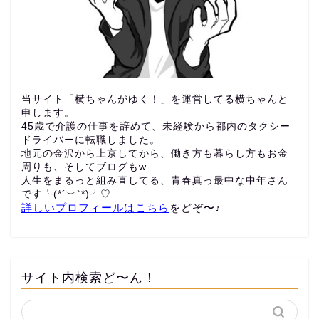
当サイト「横ちゃんがゆく！」を運営してる横ちゃんと
申します。
45歳で介護の仕事を辞めて、未経験から都内のタクシー
ドライバーに転職しました。
地元の金沢から上京してから、働き方も暮らし方もお金
周りも、
そしてブログもw
人生をまるっと組み直してる、青春真っ最中な中年さん
です╰(*´︶`*)╯♡
詳しいプロフィールはこちら
をどぞ〜♪
サイト内検索ど〜ん！