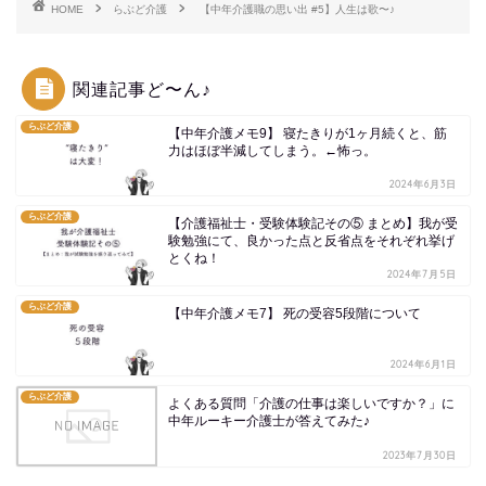
HOME
らぶど介護
【中年介護職の思い出 #5】人生は歌〜♪
関連記事ど〜ん♪
らぶど介護
【中年介護メモ9】 寝たきりが1ヶ月続くと、筋
力はほぼ半減してしまう。←怖っ。
2024年6月3日
らぶど介護
【介護福祉士・受験体験記その⑤ まとめ】我が受
験勉強にて、良かった点と反省点をそれぞれ挙げ
とくね！
2024年7月5日
らぶど介護
【中年介護メモ7】 死の受容5段階について
2024年6月1日
らぶど介護
よくある質問「介護の仕事は楽しいですか？」に
中年ルーキー介護士が答えてみた♪
2023年7月30日