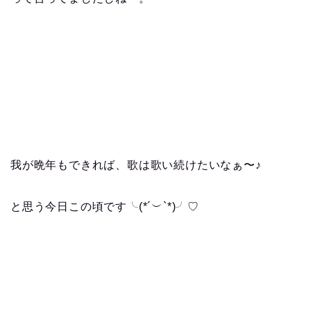
我が晩年もできれば、歌は歌い続けたいなぁ〜♪
と思う今日この頃です╰(*´︶`*)╯♡