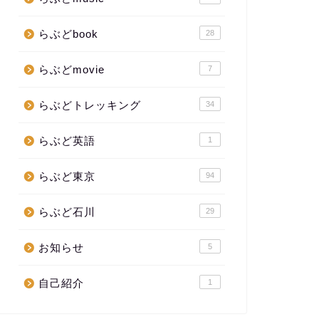
らぶどbook
28
らぶどmovie
7
らぶどトレッキング
34
らぶど英語
1
らぶど東京
94
らぶど石川
29
お知らせ
5
自己紹介
1