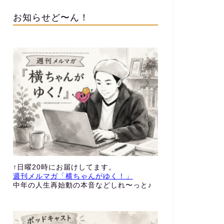
お知らせど〜ん！
↑日曜20時にお届けしてます。
週刊メルマガ「横ちゃんがゆく！」
中年の人生再始動の本音などしれ〜っと♪