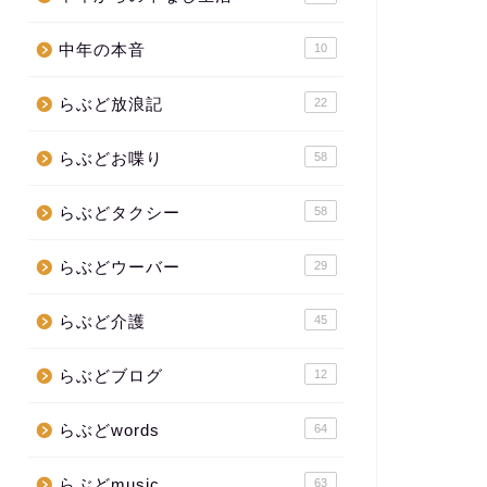
中年の本音
10
らぶど放浪記
22
らぶどお喋り
58
らぶどタクシー
58
らぶどウーバー
29
らぶど介護
45
らぶどブログ
12
らぶどwords
64
らぶどmusic
63