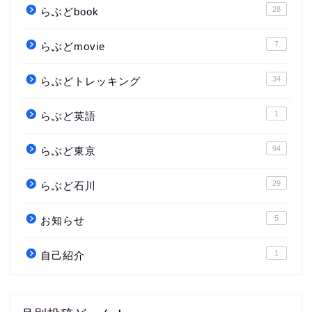
28
らぶどbook
7
らぶどmovie
34
らぶどトレッキング
1
らぶど英語
94
らぶど東京
29
らぶど石川
5
お知らせ
1
自己紹介