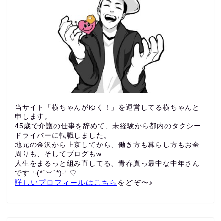
当サイト「横ちゃんがゆく！」を運営してる横ちゃんと
申します。
45歳で介護の仕事を辞めて、未経験から都内のタクシー
ドライバーに転職しました。
地元の金沢から上京してから、働き方も暮らし方もお金
周りも、
そしてブログもw
人生をまるっと組み直してる、青春真っ最中な中年さん
です╰(*´︶`*)╯♡
詳しいプロフィールはこちら
をどぞ〜♪