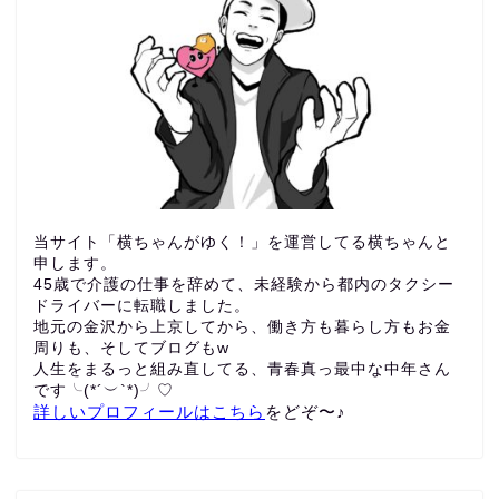
当サイト「横ちゃんがゆく！」を運営してる横ちゃんと
申します。
45歳で介護の仕事を辞めて、未経験から都内のタクシー
ドライバーに転職しました。
地元の金沢から上京してから、働き方も暮らし方もお金
周りも、
そしてブログもw
人生をまるっと組み直してる、青春真っ最中な中年さん
です╰(*´︶`*)╯♡
詳しいプロフィールはこちら
をどぞ〜♪