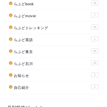
28
らぶどbook
7
らぶどmovie
34
らぶどトレッキング
1
らぶど英語
94
らぶど東京
29
らぶど石川
5
お知らせ
1
自己紹介